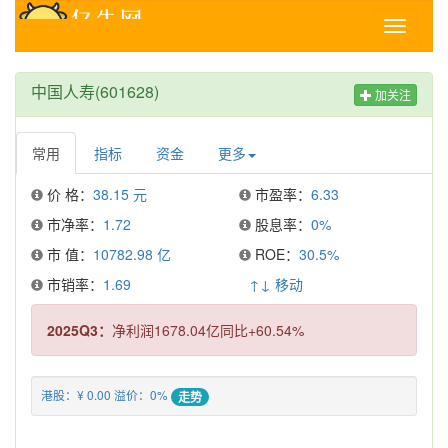
Toggle
navigati
中国人寿(601628)
加关注
常用
指标
资金
更多
价 格：
38.15 元
市盈率：
6.33
市净率：
1.72
股息率：
0%
市 值：
10782.98 亿
ROE：
30.5%
市销率：
1.69
↑↓ 移动
2025Q3：
净利润1678.04亿同比+60.54%
港股：¥ 0.00 溢价：0%
走势