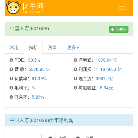
Toggle
navigati
中国人寿(601628)
加关注
常用
指标
资金
更多
ROE：
30.5%
净利润：
1678.04 亿
营 收：
5378.95 亿
利润扣非：
1679.53 亿
负债率：
91.39%
现金流：
3997.1亿
毛利率：
%
每股收益：
5.94元
派息率：
5.29%
中国人寿(601628)历年净利润