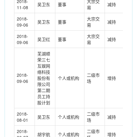
2018-
大宗交
吴卫东
董事
减持
-70
11-08
易
2018-
大宗交
吴卫东
董事
减持
-11
09-06
易
2018-
大宗交
吴卫红
董事
减持
-15
09-06
易
芜湖顺
荣三七
互娱网
络科技
2018-
二级市
股份有
个人或机构
增持
263
09-06
场
限公司
第二期
员工持
股计划
2018-
二级市
吴卫东
个人或机构
减持
103
08-01
场
2018-
二级市
胡宇航
个人或机构
增持
462