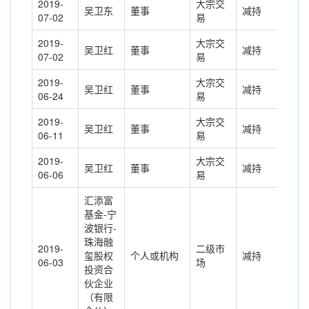
2019-
大宗交
吴卫东
董事
减持
-22
07-02
易
2019-
大宗交
吴卫红
董事
减持
-88
07-02
易
2019-
大宗交
吴卫红
董事
减持
-14
06-24
易
2019-
大宗交
吴卫红
董事
减持
-34
06-11
易
2019-
大宗交
吴卫红
董事
减持
-20
06-06
易
汇添富
基金-宁
波银行-
珠海融
2019-
二级市
玺股权
个人或机构
减持
132
06-03
场
投资合
伙企业
（有限