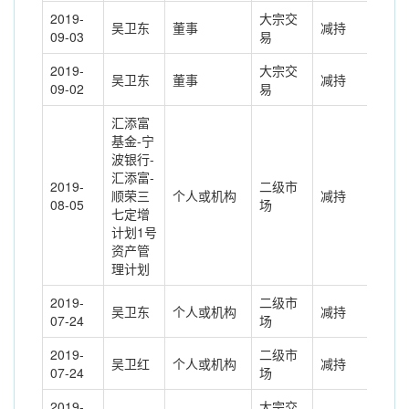
2019-
大宗交
吴卫东
董事
减持
-47
09-03
易
2019-
大宗交
吴卫东
董事
减持
-12
09-02
易
汇添富
基金-宁
波银行-
汇添富-
2019-
二级市
顺荣三
个人或机构
减持
399
08-05
场
七定增
计划1号
资产管
理计划
2019-
二级市
吴卫东
个人或机构
减持
200
07-24
场
2019-
二级市
吴卫红
个人或机构
减持
600
07-24
场
2019-
大宗交