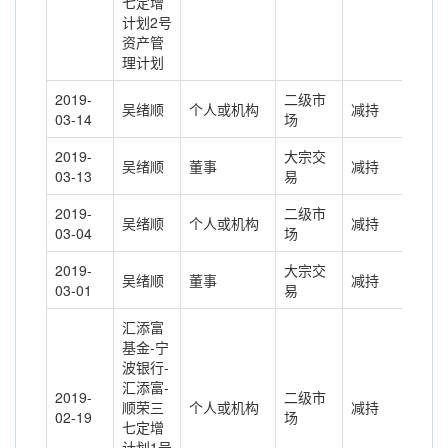
七定增
计划2号
资产管
理计划
2019-
二级市
吴绪顺
个人或机构
减持
770
03-14
场
2019-
大宗交
吴绪顺
董事
减持
-77
03-13
易
2019-
二级市
吴绪顺
个人或机构
减持
300
03-04
场
2019-
大宗交
吴绪顺
董事
减持
-30
03-01
易
汇添富
基金-宁
波银行-
汇添富-
2019-
二级市
顺荣三
个人或机构
减持
201
02-19
场
七定增
计划1号