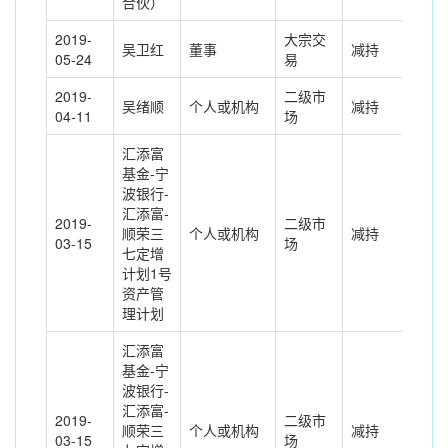
合伙）
2019-
大宗交
吴卫红
董事
减持
-47
05-24
易
2019-
二级市
吴绪顺
个人或机构
减持
212
04-11
场
汇添富
基金-宁
波银行-
汇添富-
2019-
二级市
顺荣三
个人或机构
减持
201
03-15
场
七定增
计划1号
资产管
理计划
汇添富
基金-宁
波银行-
汇添富-
2019-
二级市
顺荣三
个人或机构
减持
313
03-15
场