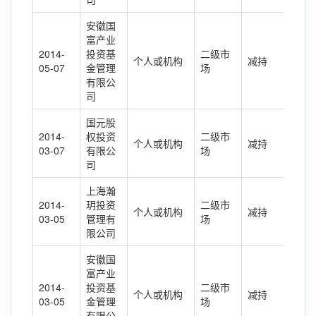
安徽国
富产业
2014-
投资基
二级市
个人或机构
减持
212
05-07
金管理
场
有限公
司
国元股
2014-
权投资
二级市
个人或机构
减持
55.
03-07
有限公
场
司
上海瀚
2014-
玥投资
二级市
个人或机构
减持
31.
03-05
管理有
场
限公司
安徽国
富产业
2014-
投资基
二级市
个人或机构
减持
200
03-05
金管理
场
有限公