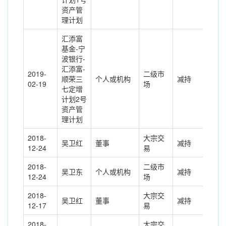
资产管
理计划
汇添富
基金-宁
波银行-
汇添富-
2019-
二级市
顺荣三
个人或机构
减持
313
02-19
场
七定增
计划2号
资产管
理计划
2018-
大宗交
吴卫红
董事
减持
-45
12-24
易
2018-
二级市
吴卫东
个人或机构
减持
70.
12-24
场
2018-
大宗交
吴卫红
董事
减持
-20
12-17
易
2018-
大宗交