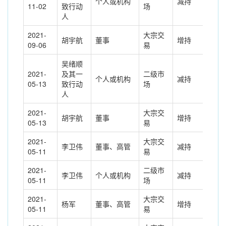
个人或机构
减持
258
11-02
致行动
场
人
2021-
大宗交
胡宇航
董事
增持
124
09-06
易
吴绪顺
2021-
及其一
二级市
个人或机构
减持
234
05-13
致行动
场
人
2021-
大宗交
胡宇航
董事
增持
414
05-13
易
2021-
大宗交
李卫伟
董事、高管
减持
-39
05-11
易
2021-
二级市
李卫伟
个人或机构
减持
393
05-11
场
2021-
大宗交
杨军
董事、高管
增持
210
05-11
易