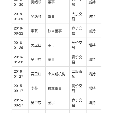
吴绪顺
董事
减持
-70
01-30
易
2018-
大宗交
吴绪顺
董事
减持
-28
01-29
易
2016-
竞价交
李芸
独立董事
减持
-0.
08-22
易
2016-
竞价交
吴卫红
董事
增持
23.
01-29
易
2016-
竞价交
吴卫红
董事
增持
8.0
01-28
易
2016-
二级市
吴卫红
个人或机构
增持
31.
01-27
场
2015-
竞价交
李芸
独立董事
增持
0.3
09-17
易
2015-
竞价交
吴卫东
董事
增持
34.
08-27
易