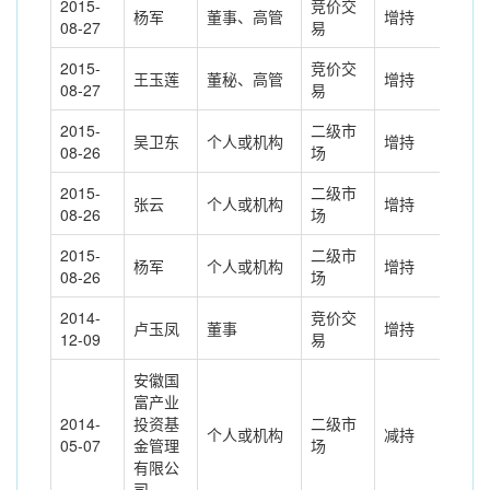
2015-
竞价交
杨军
董事、高管
增持
34.
08-27
易
2015-
竞价交
王玉莲
董秘、高管
增持
16.
08-27
易
2015-
二级市
吴卫东
个人或机构
增持
34.
08-26
场
2015-
二级市
张云
个人或机构
增持
16.
08-26
场
2015-
二级市
杨军
个人或机构
增持
34.
08-26
场
2014-
竞价交
卢玉凤
董事
增持
0.5
12-09
易
安徽国
富产业
2014-
投资基
二级市
个人或机构
减持
19.
05-07
金管理
场
有限公
司