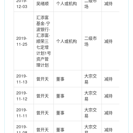
2019-
二级市
吴绪顺
个人或机构
减持
140
12-03
场
汇添富
基金-宁
波银行-
汇添富-
2019-
二级市
顺荣三
个人或机构
减持
340
11-25
场
七定增
计划1号
资产管
理计划
2019-
大宗交
曾开天
董事
减持
-25
11-13
易
2019-
大宗交
曾开天
董事
减持
-12
11-12
易
2019-
大宗交
曾开天
董事
减持
-61
11-11
易
2019-
大宗交
曾开天
董事
减持
-34
11-08
易