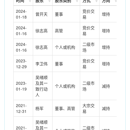
时间
股东
股东类别
方式
方向
变动
2024-
竞价交
曾开天
董事
增持
112
01-18
易
2024-
竞价交
徐志高
高管
增持
254
01-16
易
2024-
二级市
徐志高
个人或机构
增持
254
01-16
场
2023-
竞价交
李卫伟
董事
增持
111
12-29
易
吴绪顺
2023-
及其一
二级市
个人或机构
减持
237
01-19
致行动
场
人
2021-
大宗交
杨军
董事、高管
减持
-69
12-31
易
吴绪顺
2021-
及其一
二级市