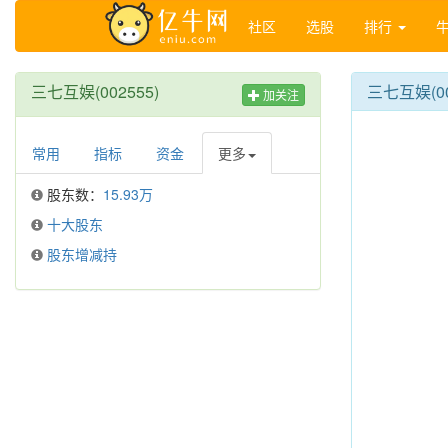
社区
选股
排行
三七互娱(002555)
三七互娱(0
加关注
常用
指标
资金
更多
股东数：
15.93万
十大股东
股东增减持