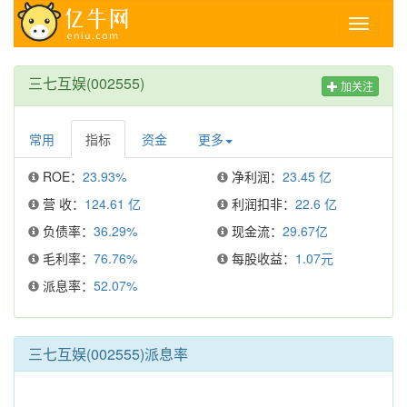
Toggle
navigati
三七互娱(002555)
加关注
常用
指标
资金
更多
ROE：
23.93%
净利润：
23.45 亿
营 收：
124.61 亿
利润扣非：
22.6 亿
负债率：
36.29%
现金流：
29.67亿
毛利率：
76.76%
每股收益：
1.07元
派息率：
52.07%
三七互娱(002555)派息率