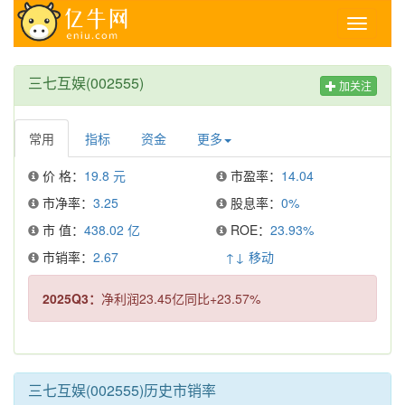
Toggle
navigati
三七互娱(002555)
加关注
常用
指标
资金
更多
价 格：
19.8 元
市盈率：
14.04
市净率：
3.25
股息率：
0%
市 值：
438.02 亿
ROE：
23.93%
市销率：
2.67
↑↓ 移动
2025Q3：
净利润23.45亿同比+23.57%
三七互娱(002555)历史市销率