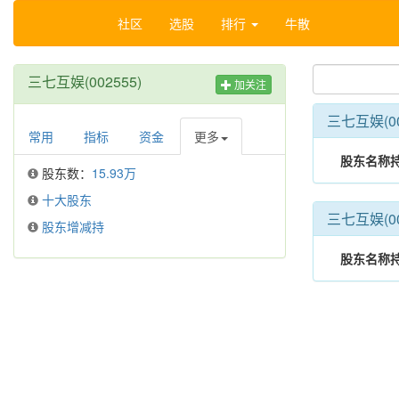
社区
选股
排行
牛散
三七互娱(002555)
加关注
三七互娱(0
常用
指标
资金
更多
股东名称
股东数：
15.93万
十大股东
三七互娱(0
股东增减持
股东名称