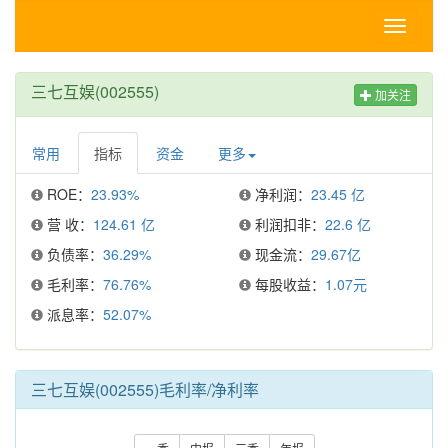
Toggle
navigati
三七互娱(002555)
加关注
常用
指标
资金
更多
ROE：
23.93%
净利润：
23.45 亿
营 收：
124.61 亿
利润扣非：
22.6 亿
负债率：
36.29%
现金流：
29.67亿
毛利率：
76.76%
每股收益：
1.07元
派息率：
52.07%
三七互娱(002555)毛利率/净利率